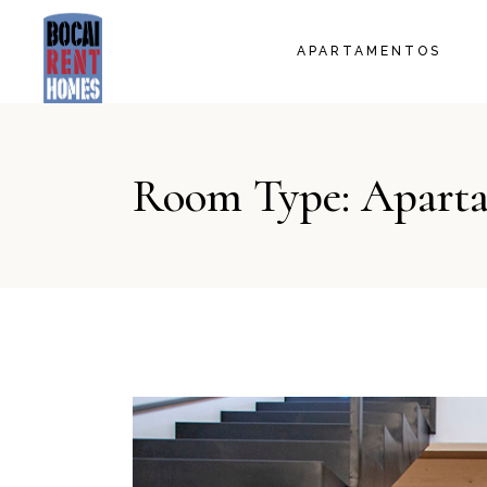
LA BORRA
APARTAMENTOS
LA LLANA
EL FIL
EL TELER
LA BORRA
LA MANTA
Room Type: Apart
LA LLANA
EL FIL
EL TELER
LA MANTA