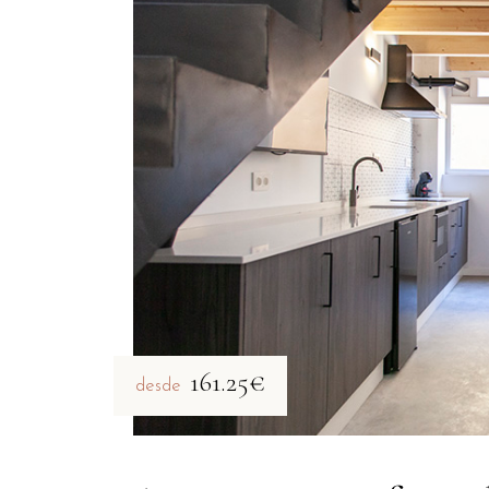
161.25€
desde