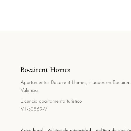
Bocairent Homes
Apartamentos Bocairent Homes, situados en Bocairen
Valencia.
Licencia apartamento turístico
VT-50869-V
Aviso legal
|
Política de privacidad
|
Política de cooki