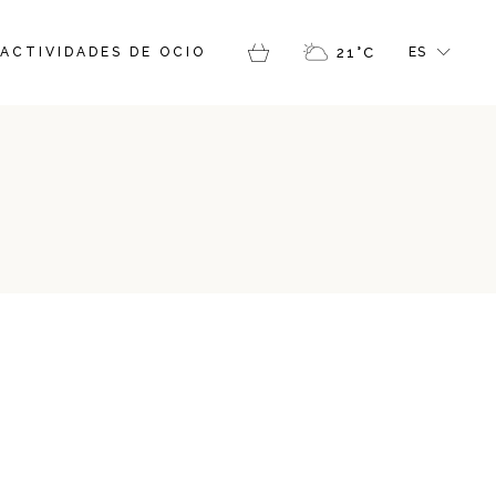
FR
ACTIVIDADES DE OCIO
21
°
C
ES
GR
IT
EN
CAT