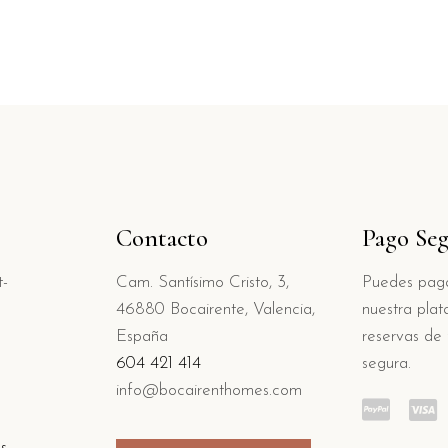
Contacto
Pago Se
t-
Cam. Santísimo Cristo, 3,
Puedes paga
46880 Bocairente, Valencia,
nuestra pla
España
reservas de
604 421 414
segura.
info@bocairenthomes.com
es