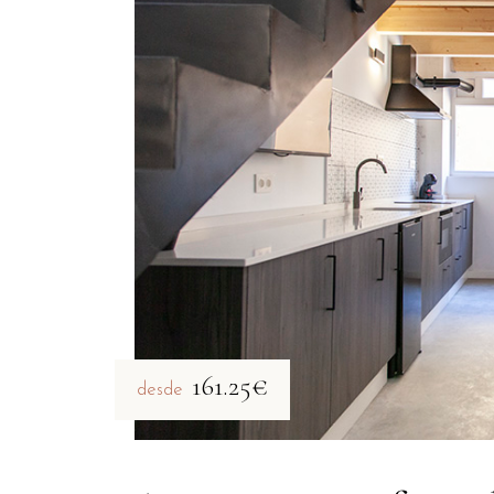
161.25€
desde