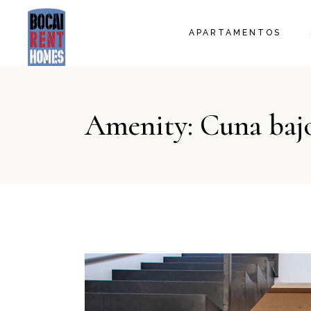
LA BORRA
APARTAMENTOS
LA LLANA
EL FIL
EL TELER
LA BORRA
LA MANTA
Amenity: Cuna bajo
LA LLANA
EL FIL
EL TELER
LA MANTA