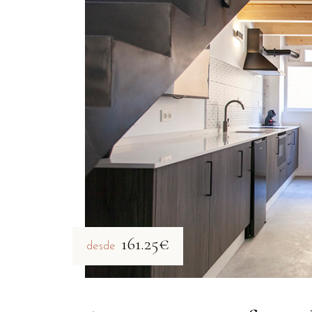
161.25€
desde