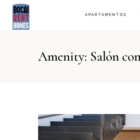
LA BORRA
APARTAMENTOS
LA LLANA
EL FIL
EL TELER
LA BORRA
LA MANTA
Amenity: Salón co
LA LLANA
EL FIL
EL TELER
LA MANTA