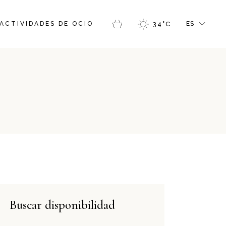
FR
ACTIVIDADES DE OCIO
34
°
C
ES
GR
IT
EN
CAT
Buscar disponibilidad